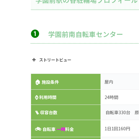
➊
学園前南自転車センター
ストリートビュー
🏠
屋内
施設条件
⌚
利用時間
24時間
🪜 収容台数
自転車330台 原
🚲
1日1回160円
自転車
一時
料金