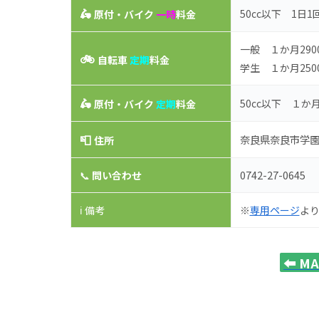
🛵
50cc以下 1日1
原付・バイク
一時
料金
一般 １か月290
🚲
自転車
定期
料金
学生 １か月250
🛵
50cc以下 １か月
原付・バイク
定期
料金
📮
奈良県奈良市学園南
住所
0742-27-0645
📞
問い合わせ
ℹ️ 備考
※
専用ページ
よ
⬅️
M