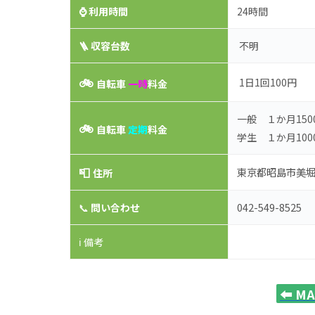
⌚
利用時間
24時間
🪜 収容台数
不明
🚲
1日1回100円
自転車
一時
料金
一般 １か月150
🚲
自転車
定期
料金
学生 １か月100
📮
東京都昭島市美堀町5
住所
042-549-8525
📞
問い合わせ
ℹ️ 備考
⬅️
M