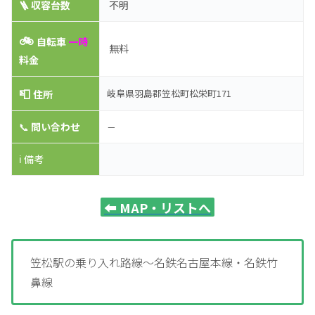
🪜 収容台数
不明
🚲
自転車
一時
無料
料金
📮
岐阜県羽島郡笠松町松栄町171
住所
📞
問い合わせ
－
ℹ️ 備考
⬅️
MAP・リストへ
笠松駅の乗り入れ路線～名鉄名古屋本線・名鉄竹
鼻線