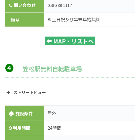
📞
問い合わせ
058-388-1117
ℹ️ 備考
※土日祝及び年末年始無料
⬅️
MAP・リストへ
❹
笠松駅無料自転駐車場
ストリートビュー
🏠
屋外
施設条件
⌚
利用時間
24時間