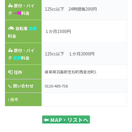
🛵
原付・バイ
125cc以下 24時間毎200円
ク
一時
料金
🚲
自転車
定期
１か月1500円
料金
🛵
原付・バイ
125cc以下 １か月2000円
ク
定期
料金
📮
岐阜県羽島郡笠松町西金池町1
住所
📞
問い合わせ
0120-489-758
ℹ️ 備考
⬅️
MAP・リストへ