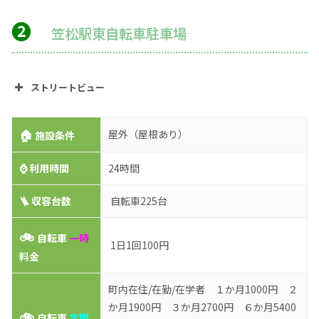
❷
笠松駅東自転車駐車場
ストリートビュー
🏠
屋外（屋根あり）
施設条件
⌚
利用時間
24時間
🪜 収容台数
自転車225台
🚲
自転車
一時
1日1回100円
料金
町内在住/在勤/在学者 １か月1000円 ２
か月1900円 ３か月2700円 ６か月5400
🚲
自転車
定期