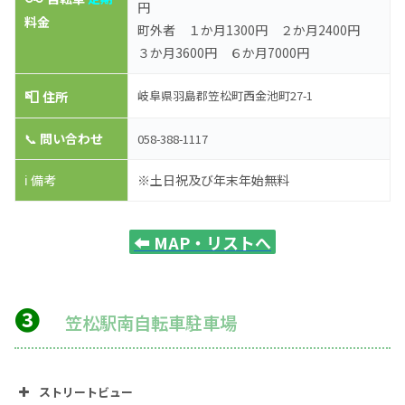
円
料金
町外者 １か月1300円 ２か月2400円
３か月3600円 ６か月7000円
📮
岐阜県羽島郡笠松町西金池町27-1
住所
📞
問い合わせ
058-388-1117
ℹ️ 備考
※土日祝及び年末年始無料
⬅️
MAP・リストへ
❸
笠松駅南自転車駐車場
ストリートビュー