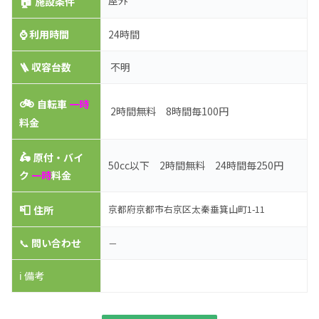
🏠
屋外
施設条件
⌚
利用時間
24時間
🪜 収容台数
不明
🚲
自転車
一時
2時間無料 8時間毎100円
料金
🛵
原付・バイ
50cc以下 2時間無料 24時間毎250円
ク
一時
料金
📮
京都府京都市右京区太秦垂箕山町1-11
住所
📞
問い合わせ
－
ℹ️ 備考