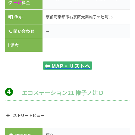
ク
一時
料金
📮
京都府京都市右京区太秦帷子ケ辻町35
住所
📞
問い合わせ
－
ℹ️ 備考
⬅️
MAP・リストへ
❹
エコステーション21 帷子ノ辻Ｄ
ストリートビュー