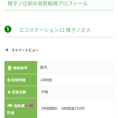
帷子ノ辻駅の各駐輪場プロフィール
➊
エコステーション21 帷子ノ辻Ａ
ストリートビュー
🏠
屋外
施設条件
⌚
利用時間
24時間
🪜 収容台数
不明
🚲
自転車
一時
1時間無料 6時間毎150円
料金