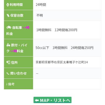
⌚
利用時間
24時間
🪜 収容台数
不明
🚲
自転車
一時
1時間無料 12時間毎200円
料金
🛵
原付・バイ
50cc以下 1時間無料 24時間毎250円
ク
一時
料金
📮
京都府京都市右京区太秦帷子ケ辻町24
住所
📞
問い合わせ
－
ℹ️ 備考
⬅️
MAP・リストへ