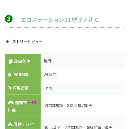
❸
エコステーション21 帷子ノ辻Ｃ
ストリートビュー
🏠
屋外
施設条件
⌚
利用時間
24時間
🪜 収容台数
不明
🚲
自転車
一時
2時間無料 8時間毎200円
料金
🛵
原付・バイ
50cc以下 2時間無料 8時間毎250円