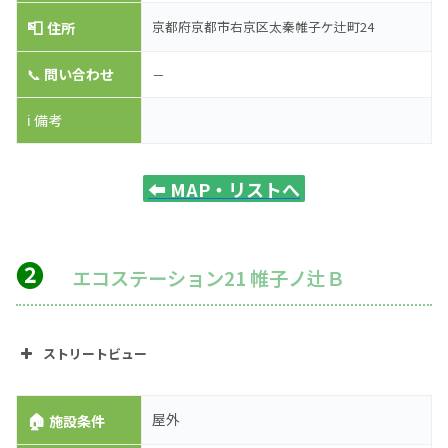
📮
京都府京都市右京区太秦帷子ケ辻町24
住所
📞
問い合わせ
－
ℹ️ 備考
⬅️
MAP・リストへ
❷
エコステーション21 帷子ノ辻Ｂ
ストリートビュー
🏠
屋外
施設条件