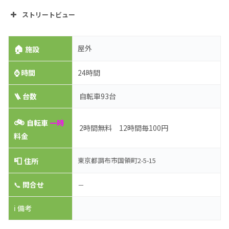
ストリートビュー
🏠
屋外
施設
⌚
時間
24時間
🪜 台数
自転車93台
🚲
自転車
一時
2時間無料 12時間毎100円
料金
📮
東京都調布市国領町2-5-15
住所
📞
問合せ
－
ℹ️ 備考