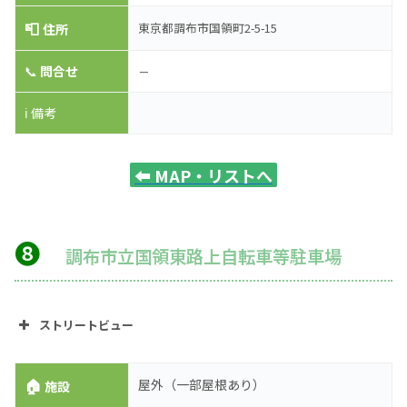
📮
東京都調布市国領町2-5-15
住所
📞
問合せ
－
ℹ️ 備考
⬅️
MAP・リストへ
❽
調布市立国領東路上自転車等駐車場
ストリートビュー
🏠
屋外（一部屋根あり）
施設