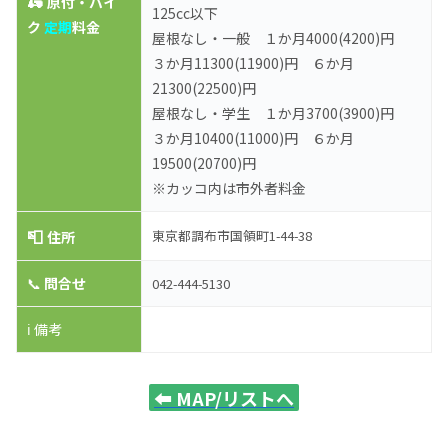
🛵
原付・バイ
125cc以下
ク
定期
料金
屋根なし・一般 １か月4000(4200)円
３か月11300(11900)円 ６か月
21300(22500)円
屋根なし・学生 １か月3700(3900)円
３か月10400(11000)円 ６か月
19500(20700)円
※カッコ内は市外者料金
📮
東京都調布市国領町1-44-38
住所
📞
問合せ
042-444-5130
ℹ️ 備考
⬅️
MAP/リストへ