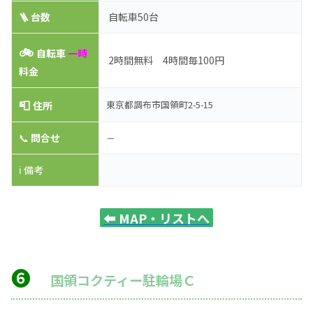
🪜 台数
自転車50台
🚲
自転車
一時
2時間無料 4時間毎100円
料金
📮
東京都調布市国領町2-5-15
住所
📞
問合せ
－
ℹ️ 備考
⬅️
MAP・リストへ
❻
国領コクティー駐輪場Ｃ