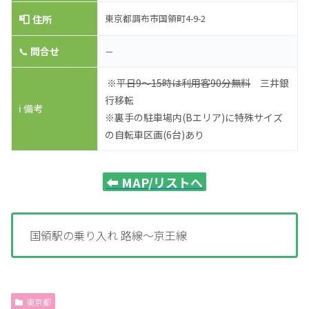
📮
東京都調布市国領町4-9-2
住所
📞
問合せ
－
※
平日9～15時は利用客90分無料
三井銀
行移転
ℹ️ 備考
※裏手の駐車場内(Bエリア)に特殊サイズ
の自転車区画(6台)あり
⬅️
MAP/リストへ
国領駅の乗り入れ 路線～京王線
東京都