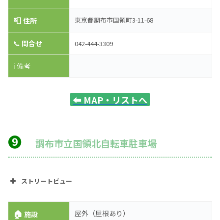
📮
東京都調布市国領町3-11-68
住所
📞
問合せ
042-444-3309
ℹ️ 備考
⬅️
MAP・リストへ
❾
調布市立国領北自転車駐車場
ストリートビュー
🏠
屋外（屋根あり）
施設