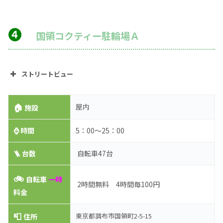
❹
国領コクティー駐輪場Ａ
ストリートビュー
🏠
屋内
施設
⌚
時間
5：00～25：00
🪜 台数
自転車47台
🚲
自転車
一時
2時間無料 4時間毎100円
料金
📮
東京都調布市国領町2-5-15
住所