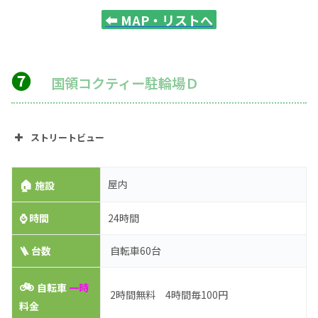
⬅️
MAP・リストへ
❼
国領コクティー駐輪場Ｄ
ストリートビュー
🏠
屋内
施設
⌚
時間
24時間
🪜 台数
自転車60台
🚲
自転車
一時
2時間無料 4時間毎100円
料金