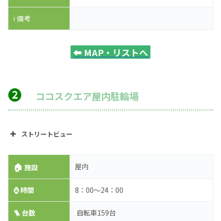
ℹ️ 備考
⬅️
MAP・リストへ
❷
ココスクエア屋内駐輪場
ストリートビュー
🏠
屋内
施設
⌚
時間
8：00～24：00
🪜 台数
自転車159台