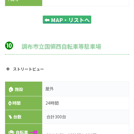
⬅️
MAP・リストへ
❿
調布市立国領西自転車等駐車場
ストリートビュー
🏠
屋外
施設
⌚
時間
24時間
🪜 台数
合計300台
🚲
自転車
一時