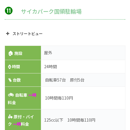
⓫
サイカパーク国領駐輪場
ストリートビュー
🏠
屋外
施設
⌚
時間
24時間
🪜 台数
自転車57台 原付5台
🚲
自転車
一時
10時間毎110円
料金
🛵
原付・バイ
125cc以下 10時間毎110円
ク
一時
料金