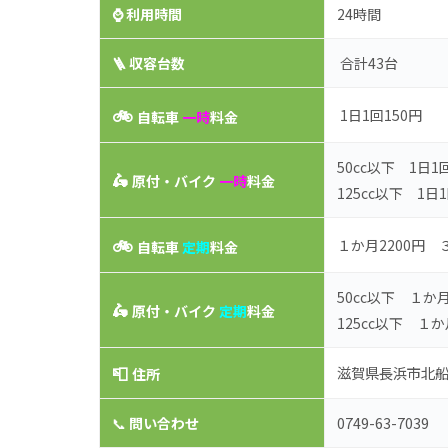
⌚
利用時間
24時間
🪜 収容台数
合計43台
🚲
1日1回150円
自転車
一時
料金
50cc以下 1日1
🛵
原付・バイク
一時
料金
125cc以下 1日1
🚲
１か月2200円 
自転車
定期
料金
50cc以下 １か月
🛵
原付・バイク
定期
料金
125cc以下 １か
📮
滋賀県長浜市北船町
住所
0749-63-7039
📞
問い合わせ