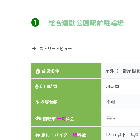
➊
総合運動公園駅前駐輪場
ストリートビュー
🏠
屋外（一部屋根
施設条件
⌚
利用時間
24時間
🪜 収容台数
不明
🚲
無料
自転車
一時
料金
🛵
125cc以下 無料
原付・バイク
一時
料金