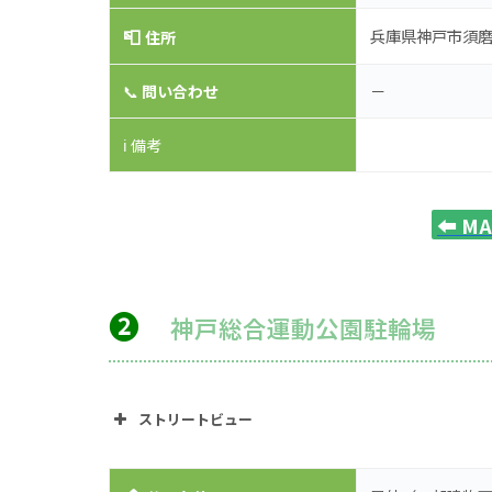
📮
兵庫県神戸市須磨
住所
－
📞
問い合わせ
ℹ️ 備考
⬅️
M
❷
神戸総合運動公園駐輪場
ストリートビュー