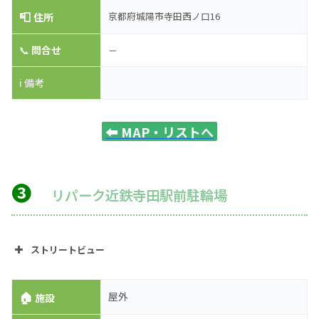
📮
京都府城陽市寺田西ノ口16
住所
📞
問合せ
－
ℹ️ 備考
⬅️
MAP・リストへ
❸
リパーク近鉄寺田駅前駐輪場
ストリートビュー
🏠
屋外
施設