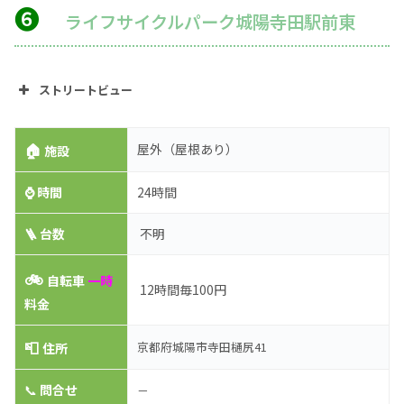
❻
ライフサイクルパーク城陽寺田駅前東
ストリートビュー
🏠
屋外（屋根あり）
施設
⌚
時間
24時間
🪜 台数
不明
🚲
自転車
一時
12時間毎100円
料金
📮
京都府城陽市寺田樋尻41
住所
📞
問合せ
－