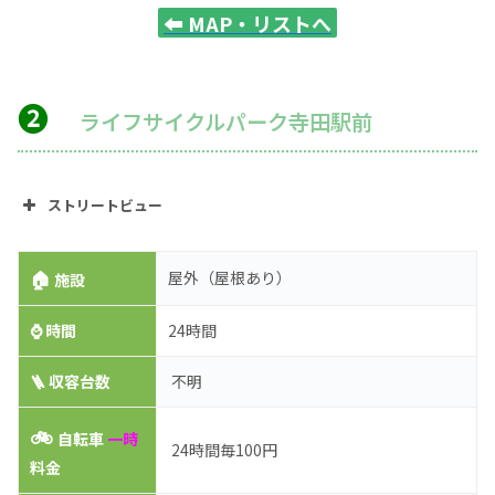
⬅️
MAP・リストへ
❷
ライフサイクルパーク寺田駅前
ストリートビュー
🏠
屋外（屋根あり）
施設
⌚
時間
24時間
🪜 収容台数
不明
🚲
自転車
一時
24時間毎100円
料金