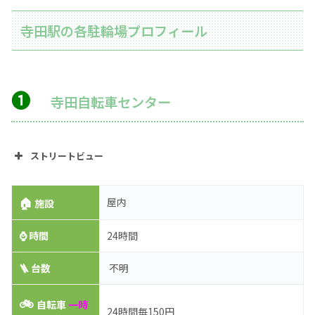
寺田駅の各駐輪場プロフィール
➊
寺田自転車センター
ストリートビュー
🏠
屋内
施設
⌚
時間
24時間
🪜 台数
不明
🚲
自転車
一時
24時間毎150円