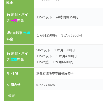
料金
🛵
原付・バイ
125cc以下 24時間毎250円
ク
一時
料金
🚲
自転車
定期
１か月2500円 ３か月6300円
料金
50cc以下 １か月3300円
🛵
原付・バイ
125cc以下 １か月4700円
ク
定期
料金
125cc超 １か月6600円
📮
京都府城陽市寺田樋尻45-4
住所
📞
問合せ
0742-27-0645
ℹ️ 備考