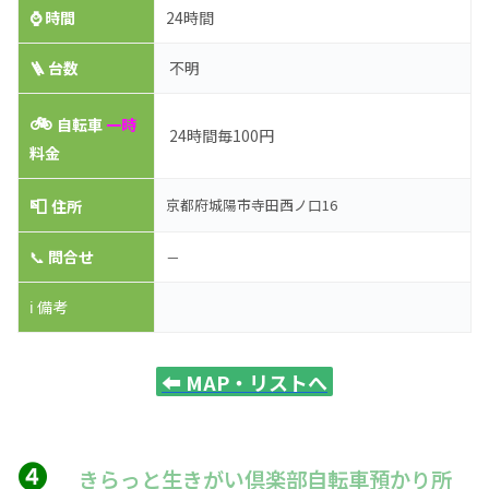
⌚
時間
24時間
🪜 台数
不明
🚲
自転車
一時
24時間毎100円
料金
📮
京都府城陽市寺田西ノ口16
住所
📞
問合せ
－
ℹ️ 備考
⬅️
MAP・リストへ
❹
きらっと生きがい倶楽部自転車預かり所