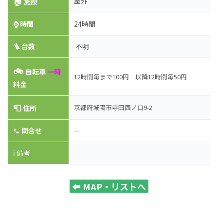
🏠
屋外
施設
⌚
時間
24時間
🪜 台数
不明
🚲
自転車
一時
12時間毎まで100円 以降12時間毎50円
料金
📮
京都府城陽市寺田西ノ口9-2
住所
📞
問合せ
－
ℹ️ 備考
⬅️
MAP・リストへ