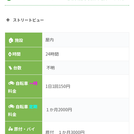
ストリートビュー
🏠
屋内
施設
⌚
時間
24時間
🪜 台数
不明
🚲
自転車
一時
1日1回150円
料金
🚲
自転車
定期
１か月2000円
料金
🛵
原付・バイ
原付 １か月3000円