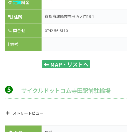
ク
定期
料金
📮
京都府城陽市寺田西ノ口19-1
住所
📞
問合せ
0742-56-6110
ℹ️ 備考
⬅️
MAP・リストへ
❺
サイクルドットコム寺田駅前駐輪場
ストリートビュー