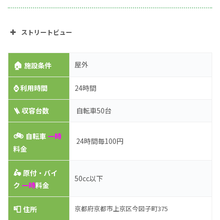
ストリートビュー
🏠
屋外
施設条件
⌚
利用時間
24時間
🪜 収容台数
自転車50台
🚲
自転車
一時
24時間毎100円
料金
🛵
原付・バイ
50cc以下
ク
一時
料金
📮
京都府京都市上京区今図子町375
住所