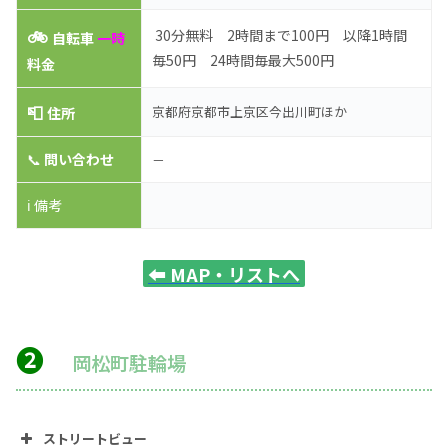
🚲
30分無料 2時間まで100円 以降1時間
自転車
一時
毎50円 24時間毎最大500円
料金
📮
京都府京都市上京区今出川町ほか
住所
📞
問い合わせ
－
ℹ️ 備考
⬅️
MAP・リストへ
❷
岡松町駐輪場
ストリートビュー