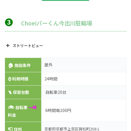
❸
Choeiパーくん今出川駐輪場
ストリートビュー
🏠
屋外
施設条件
⌚
利用時間
24時間
🪜 収容台数
自転車20台
🚲
自転車
一時
6時間毎100円
料金
📮
京都府京都市上京区岡松町258-1
住所