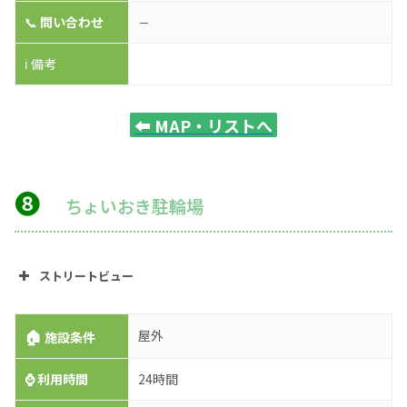
📞
問い合わせ
－
ℹ️ 備考
⬅️
MAP・リストへ
❽
ちょいおき駐輪場
ストリートビュー
🏠
屋外
施設条件
⌚
利用時間
24時間