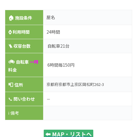
🏠
屋名
施設条件
⌚
利用時間
24時間
🪜 収容台数
自転車21台
🚲
自転車
一時
6時間毎150円
料金
📮
京都府京都市上京区岡松町262-3
住所
📞
問い合わせ
－
ℹ️ 備考
⬅️
MAP・リストへ