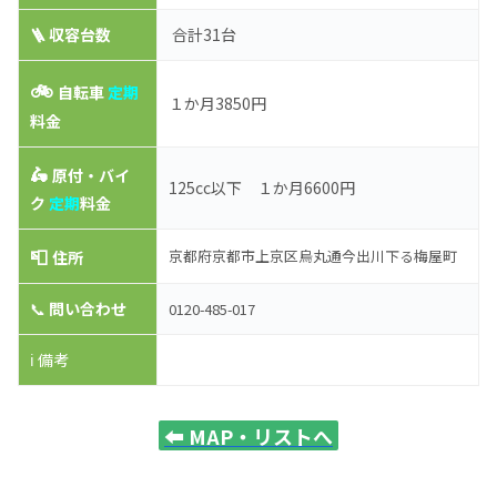
🪜 収容台数
合計31台
🚲
自転車
定期
１か月3850円
料金
🛵
原付・バイ
125cc以下 １か月6600円
ク
定期
料金
📮
京都府京都市上京区烏丸通今出川下る梅屋町
住所
📞
問い合わせ
0120-485-017
ℹ️ 備考
⬅️
MAP・リストへ