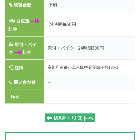
🪜 収容台数
不明
🚲
自転車
一時
24時間毎50円
料金
🛵
原付・バイ
原付・バイク 24時間300円
ク
一時
料金
📮
京都府京都市上京区中御霊図子町135-1
住所
📞
問い合わせ
－
ℹ️ 備考
⬅️
MAP・リストへ