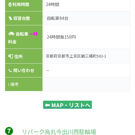
⌚
利用時間
24時間
🪜 収容台数
自転車94台
🚲
自転車
一時
24時間毎150円
料金
📮
京都府京都市上京区観三橘町563-1
住所
📞
問い合わせ
－
ℹ️ 備考
⬅️
MAP・リストへ
❼
リパーク烏丸今出川西駐輪場