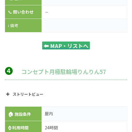
📞
問い合わせ
－
ℹ️ 備考
⬅️
MAP・リストへ
❹
コンセプト月極駐輪場りんりん57
ストリートビュー
🏠
屋内
施設条件
⌚
利用時間
24時間