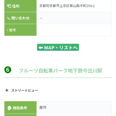
📮
京都府京都市上京区築山南半町250-2
住所
📞
問い合わせ
－
ℹ️ 備考
⬅️
MAP・リストへ
❻
フルーツ自転車パーク地下鉄今出川駅
ストリートビュー
🏠
屋外
施設条件