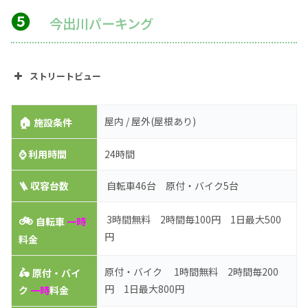
❺
今出川パーキング
ストリートビュー
🏠
屋内 / 屋外(屋根あり)
施設条件
⌚
利用時間
24時間
🪜 収容台数
自転車46台 原付・バイク5台
🚲
3時間無料 2時間毎100円 1日最大500
自転車
一時
円
料金
🛵
原付・バイク 1時間無料 2時間毎200
原付・バイ
円 1日最大800円
ク
一時
料金