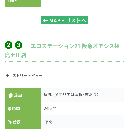
ℹ️ 備考
⬅️
MAP・リストへ
❷ ❸
エコステーション21 阪急オアシス福
島玉川店
ストリートビュー
🏠
屋外（Aエリアは屋根･庇あり）
施設
⌚
時間
24時間
🪜 台数
不明