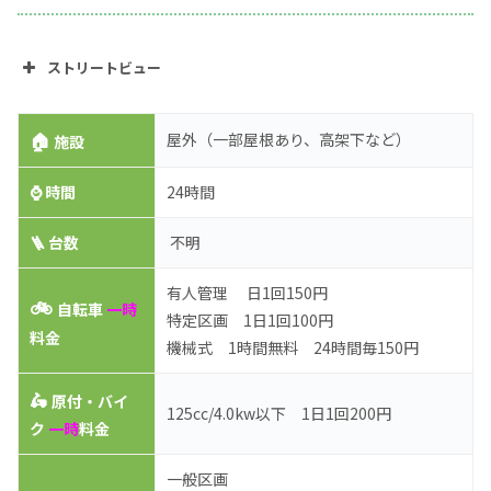
ストリートビュー
🏠
屋外（一部屋根あり、高架下など）
施設
⌚
時間
24時間
🪜 台数
不明
有人管理 日1回150円
🚲
自転車
一時
特定区画 1日1回100円
料金
機械式 1時間無料 24時間毎150円
🛵
原付・バイ
125cc/4.0kw以下 1日1回200円
ク
一時
料金
一般区画