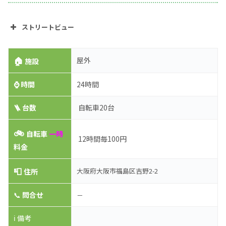
ストリートビュー
🏠
屋外
施設
⌚
時間
24時間
🪜 台数
自転車20台
🚲
自転車
一時
12時間毎100円
料金
📮
大阪府大阪市福島区吉野2-2
住所
📞
問合せ
－
ℹ️ 備考