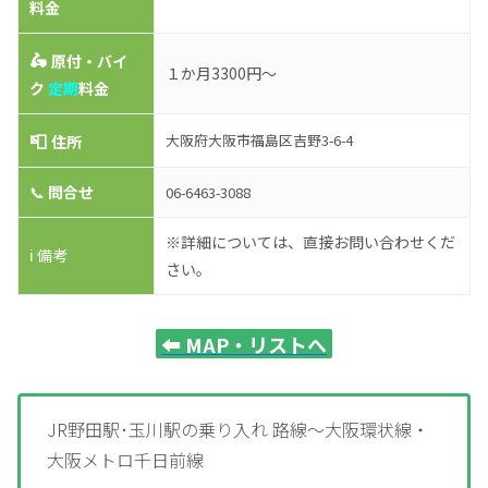
料金
🛵
原付・バイ
１か月3300円～
ク
定期
料金
📮
大阪府大阪市福島区吉野3-6-4
住所
📞
問合せ
06-6463-3088
※詳細については、直接お問い合わせくだ
ℹ️ 備考
さい。
⬅️
MAP・リストへ
JR野田駅･玉川駅の乗り入れ 路線～大阪環状線・
大阪メトロ千日前線