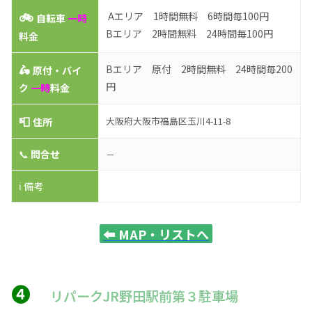
🚲
Aエリア 1時間無料 6時間毎100円
自転車
一時
Bエリア 2時間無料 24時間毎100円
料金
🛵
Bエリア 原付 2時間無料 24時間毎200
原付・バイ
円
ク
一時
料金
📮
大阪府大阪市福島区玉川4-11-8
住所
📞
問合せ
－
ℹ️ 備考
⬅️
MAP・リストへ
❹
リパークJR野田駅前第３駐車場