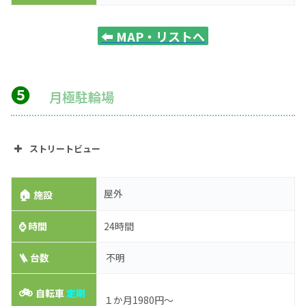
⬅️
MAP・リストへ
❺
月極駐輪場
ストリートビュー
🏠
屋外
施設
⌚
時間
24時間
🪜 台数
不明
🚲
自転車
定期
１か月1980円～