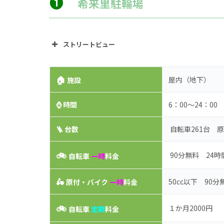
➊
希来里駐輪場
ストリートビュー
🏠
屋内（地下）
施設
⌚
時間
6：00～24：00
🪜 台数
自転車261台 原
🚲
90分無料 24時
自転車
一時
料金
🛵
50cc以下 90分
原付・バイク
一時
料金
🚲
１か月2000円
自転車
定期
料金