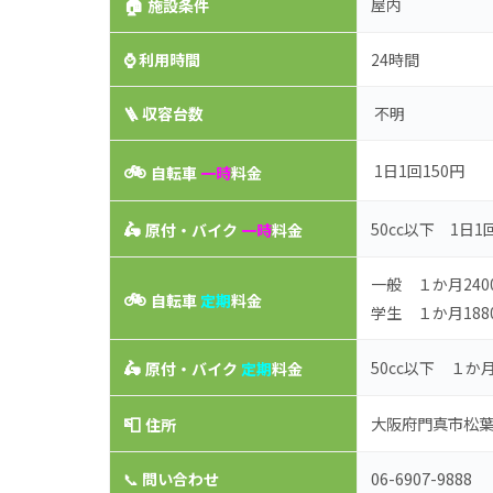
🏠
屋内
施設条件
⌚
利用時間
24時間
🪜 収容台数
不明
🚲
1日1回150円
自転車
一時
料金
🛵
50cc以下 1日1
原付・バイク
一時
料金
一般 １か月240
🚲
自転車
定期
料金
学生 １か月188
🛵
50cc以下 １か月
原付・バイク
定期
料金
📮
大阪府門真市松葉町
住所
06-6907-9888
📞
問い合わせ