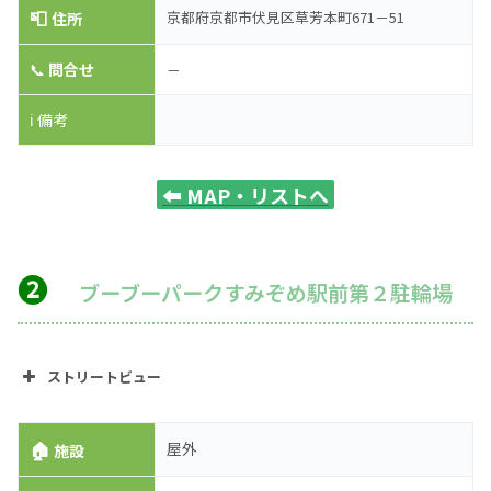
📮
京都府京都市伏見区草芳本町671－51
住所
📞
問合せ
－
ℹ️ 備考
⬅️
MAP・リストへ
❷
ブーブーパークすみぞめ駅前第２駐輪場
ストリートビュー
🏠
屋外
施設