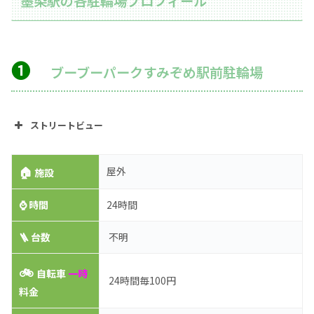
墨染駅の各駐輪場プロフィール
➊
ブーブーパークすみぞめ駅前駐輪場
ストリートビュー
🏠
屋外
施設
⌚
時間
24時間
🪜 台数
不明
🚲
自転車
一時
24時間毎100円
料金