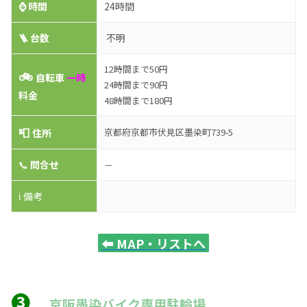
⌚
時間
24時間
🪜 台数
不明
12時間まで50円
🚲
自転車
一時
24時間まで90円
料金
48時間まで180円
📮
京都府京都市伏見区墨染町739-5
住所
📞
問合せ
－
ℹ️ 備考
⬅️
MAP・リストへ
❸
京阪墨染バイク専用駐輪場