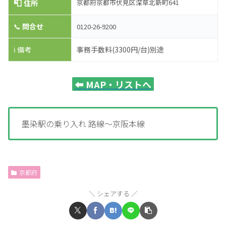
📮
京都府京都市伏見区深草北新町641
住所
📞
問合せ
0120-26-9200
ℹ️ 備考
事務手数料(3300円/台)別途
⬅️
MAP・リストへ
墨染駅の乗り入れ 路線～京阪本線
京都府
シェアする