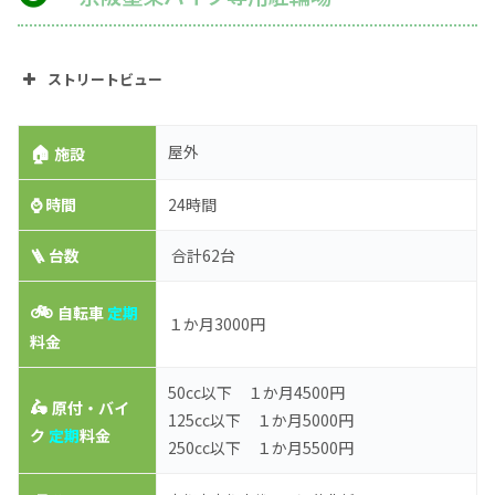
ストリートビュー
🏠
屋外
施設
⌚
時間
24時間
🪜 台数
合計62台
🚲
自転車
定期
１か月3000円
料金
50cc以下 １か月4500円
🛵
原付・バイ
125cc以下 １か月5000円
ク
定期
料金
250cc以下 １か月5500円