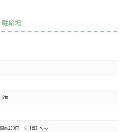
】駐輪場
付6台
4時間毎250円 ※【西】のみ