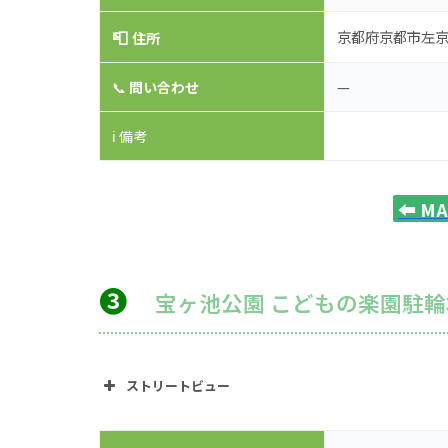
📮
京都府京都市左京
住所
—
📞
問い合わせ
ℹ️ 備考
⬅️
M
❸
宝ヶ池公園 こどもの楽園駐輪
ストリートビュー