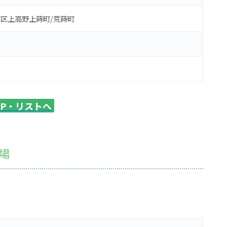
区上高野上蒔町/荒蒔町
AP・リストへ
場