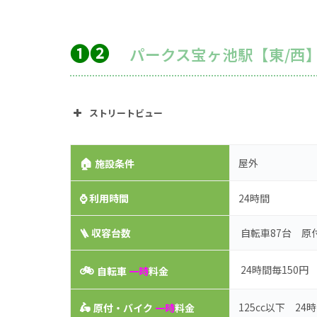
➊❷
パークス宝ヶ池駅【東/西
ストリートビュー
🏠
屋外
施設条件
⌚
利用時間
24時間
🪜 収容台数
自転車87台 原
🚲
24時間毎150円
自転車
一時
料金
🛵
125cc以下 2
原付・バイク
一時
料金